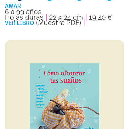
A
M
A
R
6 a 99 años
Hojas duras
22 x 24 cm
19,40 €
(Muestra PDF)
V
E
R L
I
BR
O