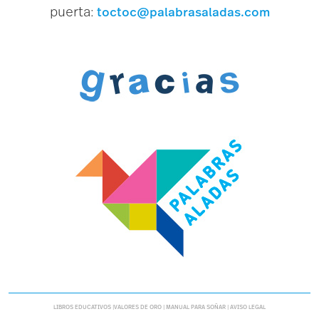
puerta:
t
o
ct
o
c@p
a
l
a
br
a
s
a
l
a
d
a
s.c
o
m
L
I
BR
O
S
E
D
U
C
A
T
I
V
O
S |
V
A
L
O
R
E
S D
E
O
R
O
|
M
A
N
U
A
L P
A
R
A
S
O
Ñ
A
R |
A
V
I
S
O
L
E
G
A
L