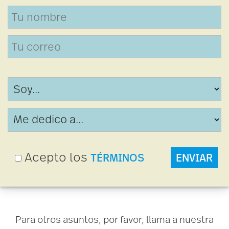
Acepto los
T
É
RM
I
N
O
S
E
NV
I
A
R
Para otros asuntos, por favor, llama a nuestra