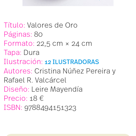
Título:
Valores de Oro
Páginas:
80
Formato:
22,5 cm × 24 cm
Tapa:
Dura
Ilustración:
12
I
L
U
STR
A
D
O
R
A
S
Autores:
Cristina Núñez Pereira y
Rafael R. Valcárcel
Diseño:
Leire Mayendía
Precio:
18 €
ISBN:
9788494151323