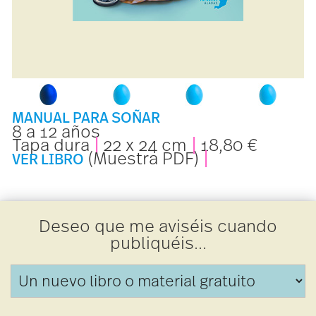
M
A
N
U
A
L P
A
R
A
S
O
Ñ
A
R
8 a 12 años
Tapa dura
22 x 24 cm
18,80 €
(Muestra PDF)
V
E
R L
I
BR
O
Deseo que me aviséis cuando
publiquéis...