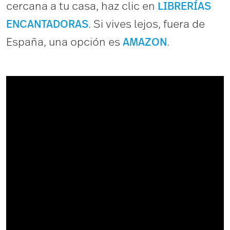
cercana a tu casa, haz clic en
L
I
BR
E
R
Í
A
S
. Si vives lejos, fuera de
E
NC
A
NT
A
D
O
R
A
S
España, una opción es
.
A
M
A
Z
O
N