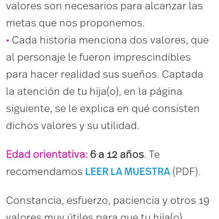
valores son necesarios para alcanzar las
metas que nos proponemos.
•
Cada historia menciona dos valores, que
al personaje le fueron imprescindibles
para hacer realidad sus sueños. Captada
la atención de tu hija(o), en la página
siguiente, se le explica en qué consisten
dichos valores y su utilidad.
Edad orientativa:
6 a 12 años
. Te
recomendamos
(PDF).
L
E
E
R L
A
M
U
E
STR
A
Constancia, esfuerzo, paciencia y otros 19
valores muy útiles para que tu hija(o)