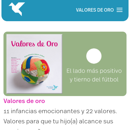
V
A
L
O
R
E
S D
E
O
R
O
Valores de oro
11 infancias emocionantes y 22 valores.
Valores para que tu hijo(a) alcance sus